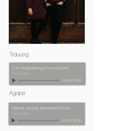
Trauung
Can´t help falling in love (Cover)
Eli & Dave
00:00
/
00:00
Agape
Signed, sealed, delivered (Cover)
Eli & Dave
00:00
/
00:00