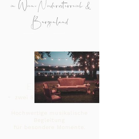
in Wien, Niederösterreich &
Burgenland
ELI & DAVE
-
zwei Stimmen,
ein Klavier
Hochwertige musikalische
Begleitung
für besondere Momente.