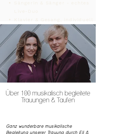
Sängerin & Sänger - echtes
Live-Duo
Klavier & Gesang, individuell
abgestimmt
Wien, Niederösterreich und
Burgenland
zuverlässig & professionell
VERFÜGBARKEIT ANFRAGEN
Über 100 musikalisch begleitete
Trauungen & Taufen
Ganz wunderbare musikalische
Begleitung unserer Trauung durch Eli &