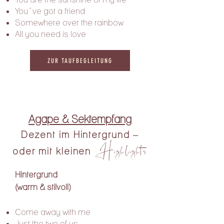
You´ve got a friend
Somewhere over the rainbow
All you need is love
ZUR TAUFBEGLEITUNG
Agape & Sektempfang
Dezent im Hintergrund –
Highlights
oder mit kleinen
Hintergrund
(warm & stilvoll)
Come away with me
Just the two of us