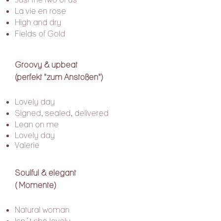
La vie en rose
​High and dry
Fields of Gold
Groovy & upbeat
(perfekt "zum Anstoßen")
Lovely day
Signed, sealed, delivered
Lean on me
Lovely day
Valerie
Soulful & elegant
( Momente)
Natural woman