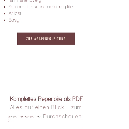
Isn´t she lovely
You are the sunshine of my life
At last
​Easy
ZUR AGAPEBEGLEITUNG
Komplettes Repertoire als PDF
Alles auf einen Blick – zum
gemeinsamen
Durchschauen.