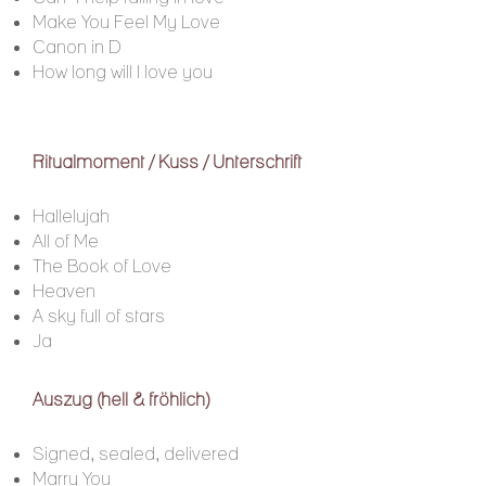
Make You Feel My Love
Canon in D
​How long will I love you
Ritualmoment / Kuss / Unterschrift
Hallelujah
All of Me
The Book of Love
Heaven
A sky full of stars
Ja
Auszug (hell & fröhlich)
Signed, sealed, delivered
Marry You