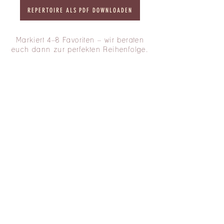
REPERTOIRE ALS PDF DOWNLOADEN
Markiert 4–8 Favoriten – wir beraten
euch dann zur perfekten Reihenfolge.
Repertoire
01
Können wir Songs
wünschen, die hier
nicht stehen?