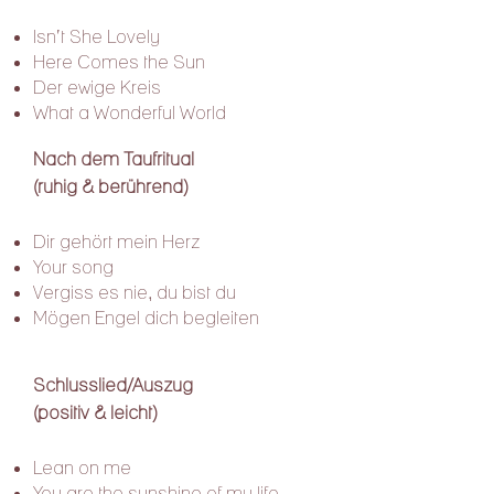
Isn’t She Lovely
Here Comes the Sun
Der ewige Kreis
What a Wonderful World
Nach dem Taufritual
(ruhig & berührend)
Dir gehört mein Herz
Your song
Vergiss es nie, du bist du
Mögen Engel dich begleiten
Schlusslied/Auszug
(positiv & leicht)
Lean on me
You are the sunshine of my life​